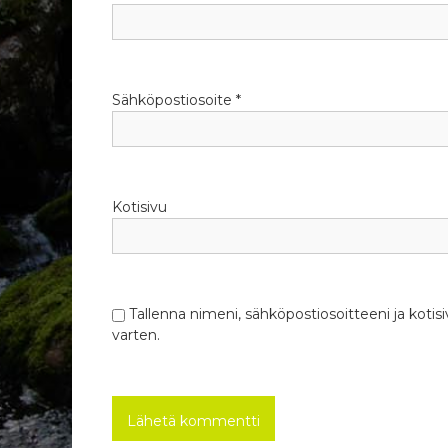
e
n
s
Sähköpostiosoite
*
e
l
Kotisivu
a
u
s
Tallenna nimeni, sähköpostiosoitteeni ja kot
varten.