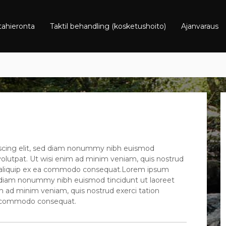
ahieronta
Taktil behandling (kosketushoito)
Ajanvaraus
iscing elit, sed diam nonummy nibh euismod
volutpat. Ut wisi enim ad minim veniam, quis nostrud
l ut aliquip ex ea commodo consequat.Lorem ipsum
ed diam nonummy nibh euismod tincidunt ut laoreet
m ad minim veniam, quis nostrud exerci tation
 ea commodo consequat.