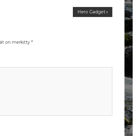
Hero Gadget
tät on merkitty
*