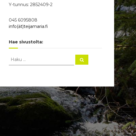
Y-tunnus: 2852409-2
045 6095808
info(ät)teijamaria.fi
Hae sivustolta:
H
H
a
a
k
e
u
: