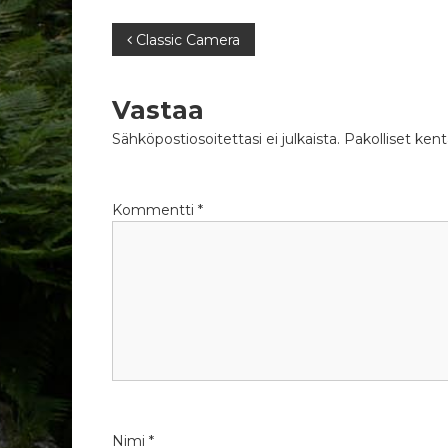
A
Classic Camera
r
Vastaa
t
Sähköpostiosoitettasi ei julkaista.
Pakolliset ken
i
Kommentti
*
k
k
e
l
i
Nimi
*