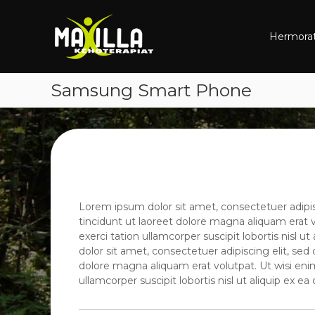
M
S
M
k
a
a
i
Hermorat
x
x
p
i
i
t
l
l
o
l
Samsung Smart Phone
l
c
a
a
o
–
n
k
t
e
e
h
n
o
t
t
e
Lorem ipsum dolor sit amet, consectetuer adip
r
tincidunt ut laoreet dolore magna aliquam erat 
a
exerci tation ullamcorper suscipit lobortis nis
p
dolor sit amet, consectetuer adipiscing elit, s
i
dolore magna aliquam erat volutpat. Ut wisi eni
a
ullamcorper suscipit lobortis nisl ut aliquip ex
t